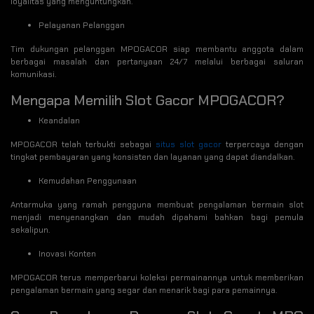
loyalitas yang menguntungkan.
Pelayanan Pelanggan
Tim dukungan pelanggan MPOGACOR siap membantu anggota dalam
berbagai masalah dan pertanyaan 24/7 melalui berbagai saluran
komunikasi.
Mengapa Memilih Slot Gacor MPOGACOR?
Keandalan
MPOGACOR telah terbukti sebagai
situs slot gacor
terpercaya dengan
tingkat pembayaran yang konsisten dan layanan yang dapat diandalkan.
Kemudahan Penggunaan
Antarmuka yang ramah pengguna membuat pengalaman bermain slot
menjadi menyenangkan dan mudah dipahami bahkan bagi pemula
sekalipun.
Inovasi Konten
MPOGACOR terus memperbarui koleksi permainannya untuk memberikan
pengalaman bermain yang segar dan menarik bagi para pemainnya.