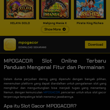
XELAYA GOLD
Mahjong Mania X
Pirate King Riches
Show More
mpogacor
Download
DOWNLOAD SEKARANG
MPOGACOR Slot Online Terbaru
Panduan Mengenal Fitur dan Permainan
Dalam dunia perjudian daring yang dipenuhi dengan banyak pilihan,
menemukan platform yang dapat diandalkan untuk pengalaman slot yang
menghibur dan menguntungkan bisa menjadi tugas yang menantang.
Namun, dengan kemunculan
MPOGACOR
, pencarian untuk situs slot gacor
terpercaya tampaknya telah menemui jawabannya.
Apa itu Slot Gacor MPOGACOR?